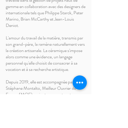
travaille dans la gestion de projets haut de
gamme en collaboration avec des designers de
internationale tels que Philippe Starck, Peter
Marino, Brian McCarthy et Jean-Louis
Deniot.
L'amour du travail de la matière, transmis par
son grand-père, la ramène naturellement vers
la création artisanale. La céramique s'impose
alors comme une évidence, un langage
personnel qu'elle choisit de consacrer à sa
vocation et à sa recherche artistique.
Depuis 2019, elle est accompagnée par
Stéphane Montalto, Meilleur Ouvrier de
France (MOF), qui est son mentor et
professeur de céramique. Elle s'est également
formée au moulage à l'École d'Art Céramique
de Vallauris et a participé à des masterclasses
auprès des artistes Gustavo Pérez et Kate
Malone. En 2024, elle effectue une résidence